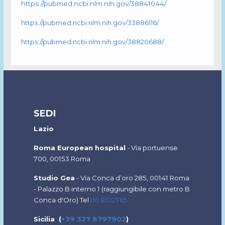
https://pubmed.ncbi.nlm.nih.gov/38841044/
https://pubmed.ncbi.nlm.nih.gov/33886116/
https://pubmed.ncbi.nlm.nih.gov/38820688/
SEDI
Lazio
Roma European hospital
- Via portuense
700, 00153 Roma
Studio Gea
-
Via Conca d’oro 285, 00141 Roma
-
Palazzo B interno 1 (
raggiungibile con metro B
Conca d'Oro) Tel
06 8102765
Sicilia (
+39 327 8797902
)