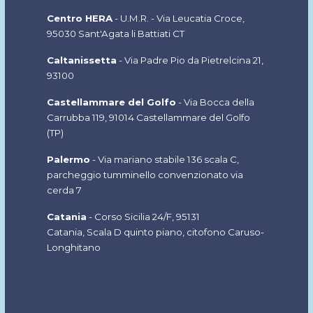
Centro HERA
- U.M.R. - Via Leucatia Croce,
95030 Sant'Agata li Battiati CT
Caltanissetta
- Via Padre Pio da Pietrelcina 21,
93100
Castellammare del Golfo
- Via Bocca della
Carrubba 119, 91014 Castellammare del Golfo
(TP
)
Palermo
- Via mariano stabile 136 scala C,
parcheggio tumminello convenzionato via
cerda 7
Catania
- Corso Sicilia 24/F, 95131
Catania, Scala D quinto piano, citofono Caruso-
Longhitano