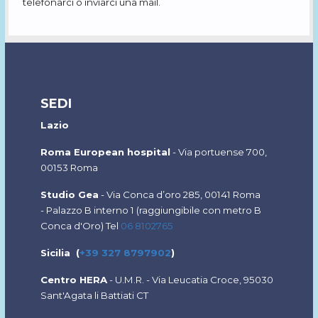
telefonarci o inviarci una mail.
SEDI
Lazio
Roma European hospital
- Via portuense 700,
00153 Roma
Studio Gea
-
Via Conca d’oro 285, 00141 Roma
-
Palazzo B interno 1 (
raggiungibile con metro B
Conca d'Oro) Tel
06 8102765
Sicilia (
+39 327 8797902
)
Centro HERA
- U.M.R. - Via Leucatia Croce, 95030
Sant'Agata li Battiati CT