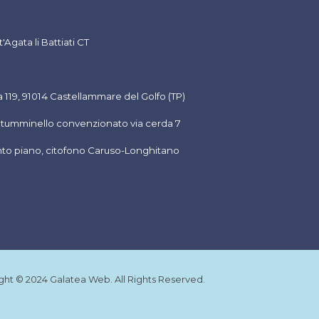
Agata li Battiati CT
 119, 91014 Castellammare del Golfo (TP
)
o tumminello convenzionato via cerda 7
uinto piano, citofono Caruso-Longhitano
ght © 2024 Galatea Web. All Rights Reserved.