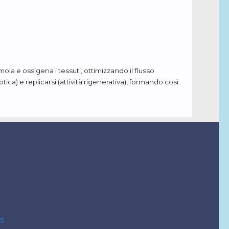
ola e ossigena i tessuti, ottimizzando il flusso
totica) e replicarsi (attività rigenerativa), formando così
65