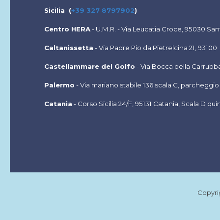
Sicilia (
+39 327 8797902
)
Centro HERA
- U.M.R. - Via Leucatia Croce, 95030 Sant'
Caltanissetta
- Via Padre Pio da Pietrelcina 21, 93100
Castellammare del Golfo
- Via Bocca della Carrubba
Palermo
- Via mariano stabile 136 scala C, parcheggi
Catania
- Corso Sicilia 24/F, 95131 Catania, Scala D q
Copyri