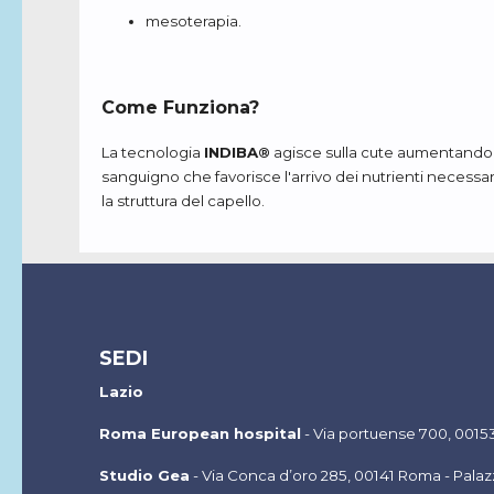
mesoterapia.
Come Funziona?
La tecnologia
INDIBA®
agisce sulla cute aumentandone 
sanguigno che favorisce l'arrivo dei nutrienti necessari al
la struttura del capello.
SEDI
Lazio
Roma European hospital
- Via portuense 700, 001
Studio Gea
-
Via Conca d’oro 285, 00141 Roma -
Palaz