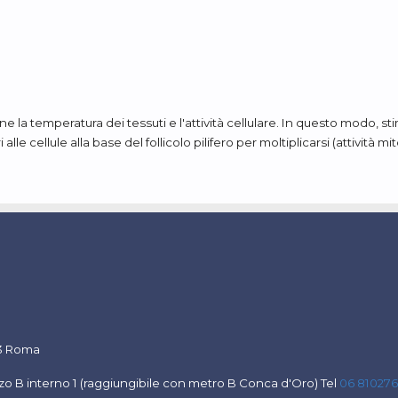
la temperatura dei tessuti e l'attività cellulare. In questo modo, stim
le cellule alla base del follicolo pilifero per moltiplicarsi (attività mi
53 Roma
zo B interno 1 (
raggiungibile con metro B Conca d'Oro) Tel
06 81027