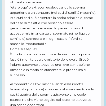
oligoastenospermia;
"eterologa" o extraconiugale, quando lo sperma
appartiene a un donatore (nei casi di sterilità maschile).
In alcuni casi può diventare la scelta principale, come
nel caso di malattie che possono essere
geneticamente trasmesse dal padre, in caso di
azoospermia (mancanza di spermatozoi nel liquido
seminale) secretoria e in ogni caso di infertilità
maschile irrecuperabile.
Come si esegue?
È una tecnica molto semplice da eseguire. La prima
fase è il monitoraggio ovulatorio delle ovaie. Si può
indurre attraverso attraverso una lieve stimolazione
ormonale in moda da aumentare le probabilità di
successo.
Al momento dell’ovulazione (anch’essa indotta
farmacologicamente) si procede all’inserimento nella
cavità uterina dello sperma attraverso un piccolo
cateterino che viene seguito dall’esterno attraverso
una sonda ecografica.