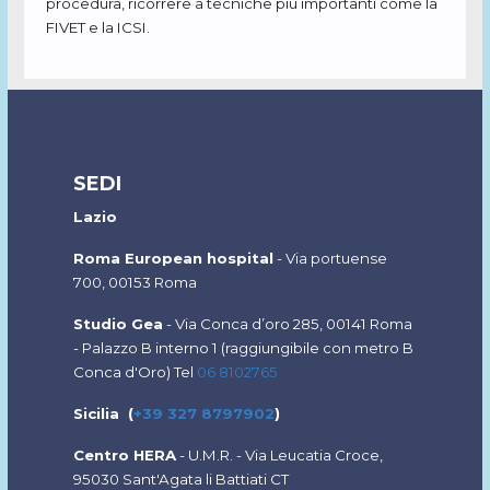
procedura, ricorrere a tecniche più importanti come la
FIVET e la ICSI.
SEDI
Lazio
Roma European hospital
- Via portuense
700, 00153 Roma
Studio Gea
-
Via Conca d’oro 285, 00141 Roma
-
Palazzo B interno 1 (
raggiungibile con metro B
Conca d'Oro) Tel
06 8102765
Sicilia (
+39 327 8797902
)
Centro HERA
- U.M.R. - Via Leucatia Croce,
95030 Sant'Agata li Battiati CT