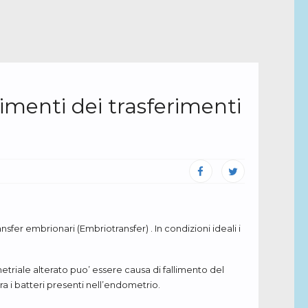
imenti dei trasferimenti
sfer embrionari (Embriotransfer) . In condizioni ideali i
riale alterato puo’ essere causa di fallimento del
tra i batteri presenti nell’endometrio.