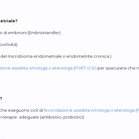
etriale?
o di embrioni (Embriotransfer)
ortività)
ne del microbioma endometriale o endometrite cronica )
ione assistita omologa o eterologa (FIVET ICSI)
per assicurarsi che 
?
 che eseguono cicli di
fecondazione assistita omologa o eterologa (F
n terapie adeguate (antibiotici, probiotici)