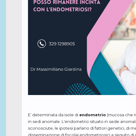
E’ determinata da isole di
endometrio
(mucosa che riv
in sedi anomale. L'endometrio situato in sede anomala
sconosciute, le ipotesi parlano di fattori genetici, di m
disseminazione di focolai endometriosici a seguito di i