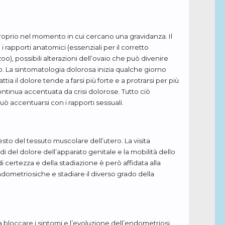
proprio nel momento in cui cercano una gravidanza. Il
i rapporti anatomici (essenziali per il corretto
o), possibili alterazioni dell’ovaio che può divenire
rio. La sintomatologia dolorosa inizia qualche giorno
a il dolore tende a farsi più forte e a protrarsi per più
tinua accentuata da crisi dolorose. Tutto ciò
 accentuarsi con i rapporti sessuali.
o del tessuto muscolare dell’utero. La visita
i del dolore dell’apparato genitale e la mobilità dello
i certezza e della stadiazione è però affidata alla
ndometriosiche e stadiare il diverso grado della
 bloccare i sintomi e l’evoluzione dell’endometriosi.