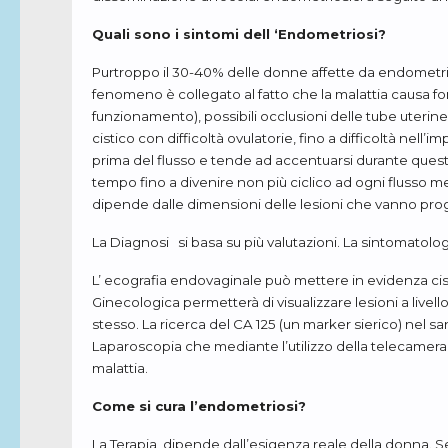
Quali sono i sintomi dell ‘Endometriosi?
Purtroppo il 30-40% delle donne affette da endometrios
fenomeno è collegato al fatto che la malattia causa form
funzionamento), possibili occlusioni delle tube uterine
cistico con difficoltà ovulatorie, fino a difficoltà nel
prima del flusso e tende ad accentuarsi durante questo e
tempo fino a divenire non più ciclico ad ogni flusso 
dipende dalle dimensioni delle lesioni che vanno prog
La Diagnosi si basa su più valutazioni. La sintomatologi
L’ ecografia endovaginale può mettere in evidenza ci
Ginecologica permetterà di visualizzare lesioni a livel
stesso. La ricerca del CA 125 (un marker sierico) nel sa
Laparoscopia che mediante l’utilizzo della telecamera i
malattia.
Come si cura l’endometriosi?
La Terapia dipende dall’esigenza reale della donna. Se 