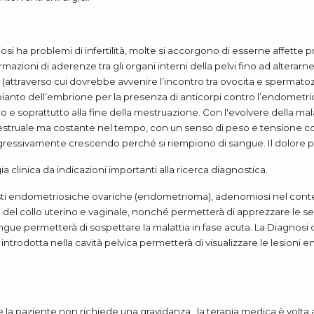
i ha problemi di infertilità, molte si accorgono di esserne affette 
azioni di aderenze tra gli organi interni della pelvi fino ad alterarne 
(attraverso cui dovrebbe avvenire l’incontro tra ovocita e spermatozo
l’impianto dell’embrione per la presenza di anticorpi contro l’endomet
 soprattutto alla fine della mestruazione. Con l'evolvere della malatti
mestruale ma costante nel tempo, con un senso di peso e tensione con
ressivamente crescendo perché si riempiono di sangue. Il dolore può
a clinica da indicazioni importanti alla ricerca diagnostica.
sti endometriosiche ovariche (endometrioma), adenomiosi nel contest
lo del collo uterino e vaginale, nonché permetterà di apprezzare le sed
ngue permetterà di sospettare la malattia in fase acuta. La Diagnosi d
ntrodotta nella cavità pelvica permetterà di visualizzare le lesioni e
la paziente non richiede una gravidanza , la terapia medica è volta a